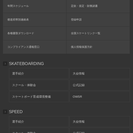
年間スケジュール
定款・規定・財務諸書
都道府県別連絡表
登録申請
各種書類ダウンロード
全国スケートリンク一覧
コンプライアンス通報窓口
個人情報保護方針
SKATEBOARDING
選手紹介
大会情報
スクール・体験会
公式記録
スケートボード育成環境整備
OWSR
SPEED
選手紹介
大会情報