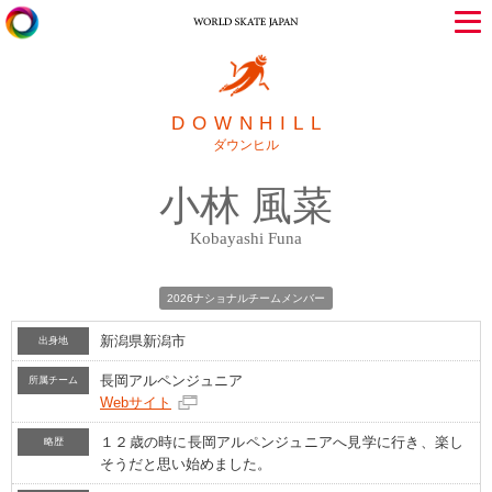
DOWNHILL
ダウンヒル
小林 風菜
Kobayashi Funa
2026ナショナルチームメンバー
新潟県新潟市
出身地
長岡アルペンジュニア
所属チーム
Webサイト
１２歳の時に長岡アルペンジュニアへ見学に行き、楽し
略歴
そうだと思い始めました。