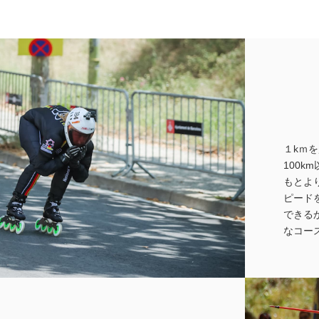
１kｍ
100
もとよ
ピード
できる
なコー