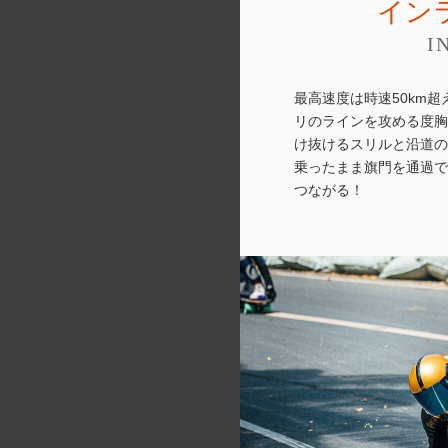
イン
I
最高速度は時速50km
リのラインを攻める度胸
け抜けるスリルと沿道の
乗ったまま旗門を通過で
つながる！