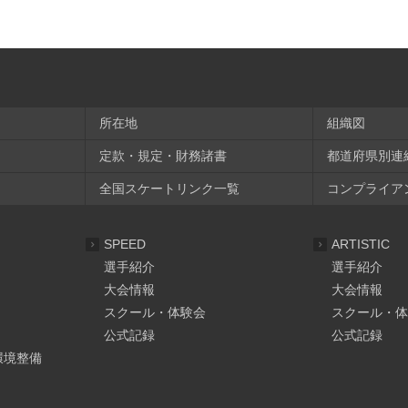
所在地
組織図
定款・規定・財務諸書
都道府県別連
全国スケートリンク一覧
コンプライア
SPEED
ARTISTIC
選手紹介
選手紹介
大会情報
大会情報
スクール・体験会
スクール・体
公式記録
公式記録
環境整備