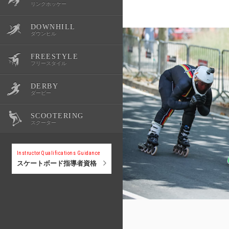
リンクホッケー
DOWNHILL
OWSR
公式記録
スクール・体験会
大会情報
選手紹介
ダウンヒル
FREESTYLE
公式記録
スクール・体験会
大会情報
選手紹介
フリースタイル
DERBY
公式記録
スクール・体験会
大会情報
選手紹介
ダービー
SCOOTERING
公式記録
スクール・体験会
大会情報
選手紹介
スクーター
公式記録
スクール・体験会
大会情報
Instructor Qualifications Guidance
スケートボード指導者資格
公式記録
スクール・体験会
公式記録