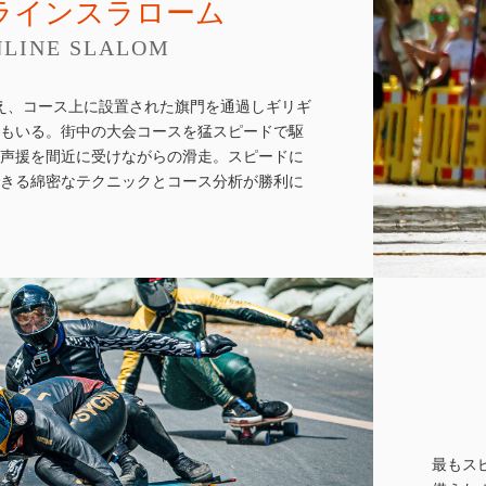
ラインスラローム
NLINE SLALOM
超え、コース上に設置された旗門を通過しギリギ
もいる。街中の大会コースを猛スピードで駆
声援を間近に受けながらの滑走。スピードに
きる綿密なテクニックとコース分析が勝利に
最もス