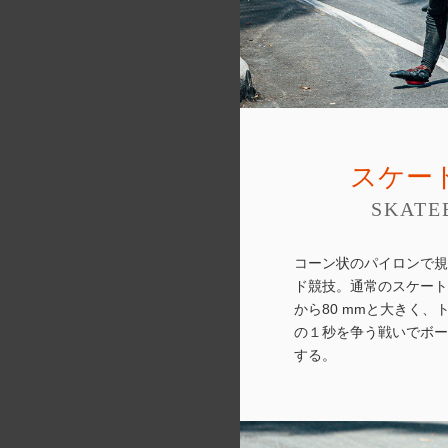
スケー
SKATE
コーン状のパイロンで規
ド競技。通常のスケート
から80 mmと大きく、
の１秒を争う戦いでボー
する。