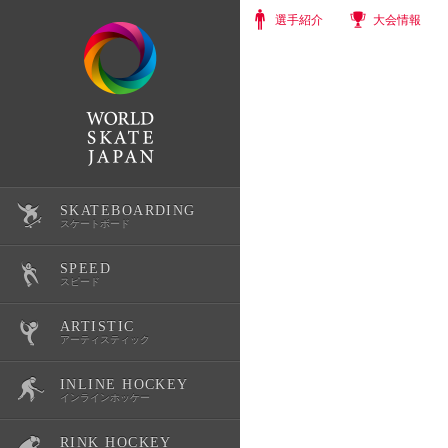
選手紹介
大会情報
SKATEBOARDING
選手紹介
スケートボード
SPEED
大会情報
選手紹介
スピード
ARTISTIC
スクール・体験会
大会情報
選手紹介
アーティスティック
INLINE HOCKEY
公式記録
スクール・体験会
大会情報
選手紹介
インラインホッケー
RINK HOCKEY
スケートボード育成環境整備
公式記録
スクール・体験会
大会情報
選手紹介