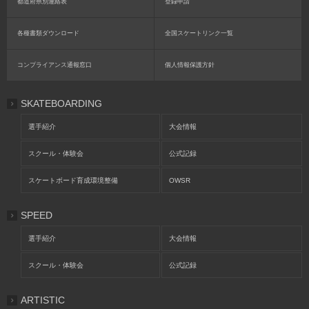
都道府県別連絡表
登録申請
各種書類ダウンロード
全国スケートリンク一覧
コンプライアンス通報窓口
個人情報保護方針
SKATEBOARDING
選手紹介
大会情報
スクール・体験会
公式記録
スケートボード育成環境整備
OWSR
SPEED
選手紹介
大会情報
スクール・体験会
公式記録
ARTISTIC