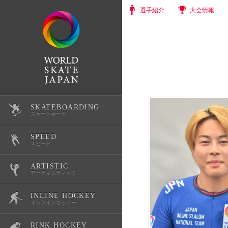
選手紹介
大会情報
SKATEBOARDING
選手紹介
スケートボード
SPEED
大会情報
選手紹介
スピード
ARTISTIC
スクール・体験会
大会情報
選手紹介
アーティスティック
INLINE HOCKEY
公式記録
スクール・体験会
大会情報
選手紹介
インラインホッケー
RINK HOCKEY
スケートボード育成環境整備
公式記録
スクール・体験会
大会情報
選手紹介