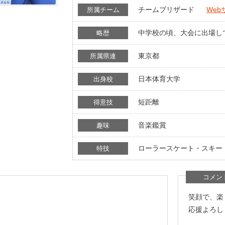
チームブリザード
Web
所属チーム
中学校の頃、大会に出場し
略歴
東京都
所属県連
日本体育大学
出身校
短距離
得意技
音楽鑑賞
趣味
ローラースケート・スキー
特技
コメン
笑顔で、楽
応援よろし