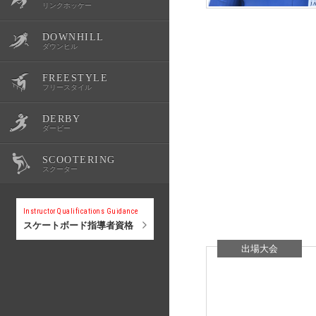
リンクホッケー
DOWNHILL
OWSR
公式記録
スクール・体験会
大会情報
選手紹介
ダウンヒル
FREESTYLE
公式記録
スクール・体験会
大会情報
選手紹介
フリースタイル
DERBY
公式記録
スクール・体験会
大会情報
選手紹介
ダービー
SCOOTERING
公式記録
スクール・体験会
大会情報
選手紹介
スクーター
公式記録
スクール・体験会
大会情報
Instructor Qualifications Guidance
スケートボード指導者資格
公式記録
スクール・体験会
出場大会
公式記録