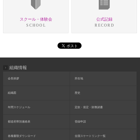
スクール・体験会
公式記録
SCHOOL
RECORD
組織情報
会長挨拶
所在地
組織図
歴史
年間スケジュール
定款・規定・財務諸書
都道府県別連絡表
登録申請
各種書類ダウンロード
全国スケートリンク一覧