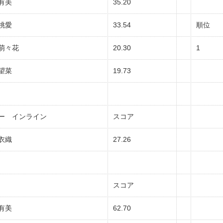
有美
35.20
桃愛
33.54
順位
萌々花
20.30
1
望菜
19.73
ー インライン
スコア
衣織
27.26
スコア
有美
62.70