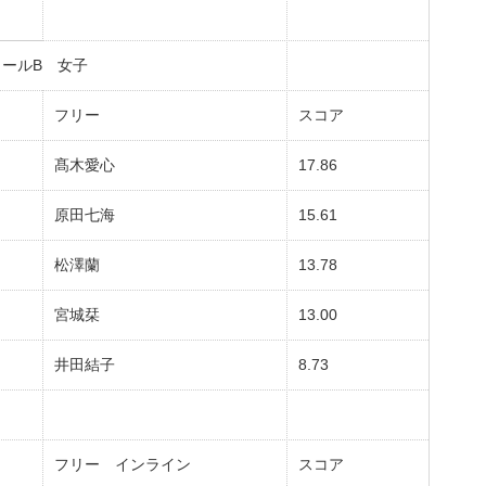
ールB 女子
フリー
スコア
髙木愛心
17.86
原田七海
15.61
松澤蘭
13.78
宮城栞
13.00
井田結子
8.73
フリー インライン
スコア