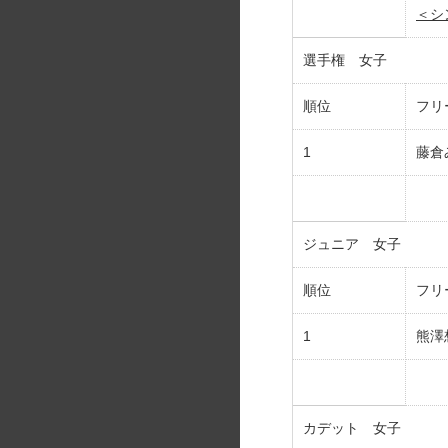
＜シ
選手権 女子
順位
フリ
1
藤倉
ジュニア 女子
順位
フリ
1
熊澤
カデット 女子