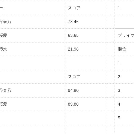
ー
スコア
1
谷春乃
73.46
桜愛
63.65
プライ
琴水
21.98
順位
1
スコア
2
谷春乃
94.80
3
桜愛
89.80
4
5