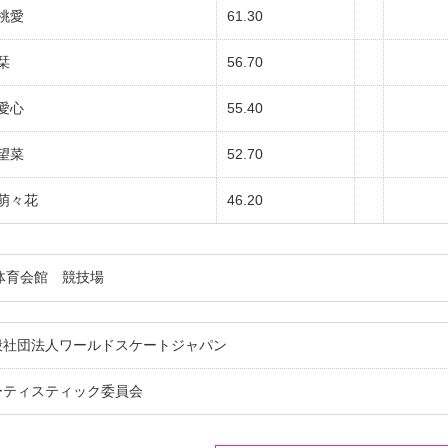
桃愛
61.30
栞
56.70
愛心
55.40
望菜
52.70
萌々花
46.20
体育会館 競技場
般社団法人ワールドスケートジャパン
ーティスティック委員会