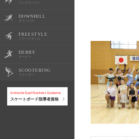
リンクホッケー
DOWNHILL
OWSR
公式記録
スクール・体験会
大会情報
選手紹介
ダウンヒル
FREESTYLE
公式記録
スクール・体験会
大会情報
選手紹介
フリースタイル
DERBY
公式記録
スクール・体験会
大会情報
選手紹介
ダービー
SCOOTERING
公式記録
スクール・体験会
大会情報
選手紹介
スクーター
公式記録
スクール・体験会
大会情報
Instructor Qualifications Guidance
スケートボード指導者資格
公式記録
スクール・体験会
公式記録