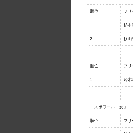
順位
フリ
1
杉本
2
杉
順位
フリ
1
鈴木
エスポワール 女子
順位
フリ