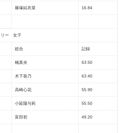
篠塚結衣菜
16.84
マリー 女子
総合
記録
楠真央
63.50
木下葵乃
63.40
高崎心花
55.90
小延陽与莉
55.50
富田初
49.20