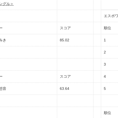
ングル＞
エスポワ
ー
スコア
順位
みき
85.02
1
2
3
ー
スコア
4
想音
63.64
5
順位