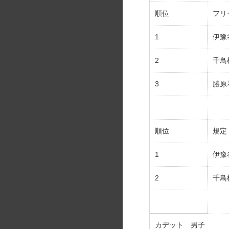
順位
フリ
1
伊豫
2
千鳥
3
勝原
順位
規定
1
伊豫
2
千鳥
カデット 男子