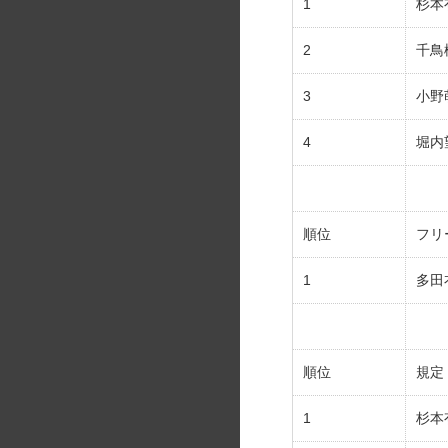
1
杉本
2
千鳥
3
小野
4
堀内
順位
フリ
1
多田
順位
規定
1
杉本