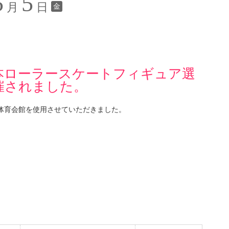
5
5
月
日
金
本ローラースケートフィギュア選
催されました。
体育会館を使用させていただきました。