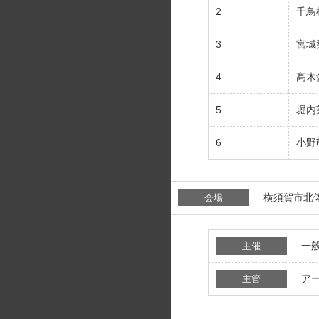
2
千鳥
3
宮城
4
髙木
5
堀内
6
小野
横須賀市北
会場
一
主催
ア
主管