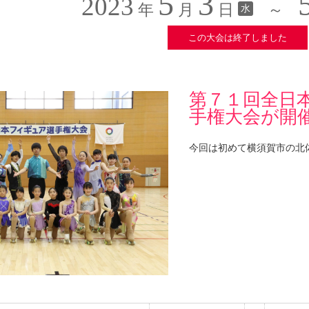
5
3
2023
年
月
日
～
水
この大会は終了しました
第７１回全日
手権大会が開
今回は初めて横須賀市の北