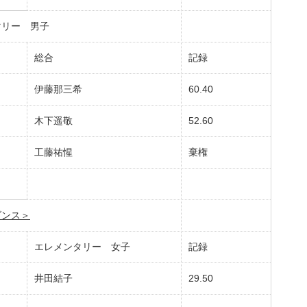
マリー 男子
総合
記録
伊藤那三希
60.40
木下遥敬
52.60
工藤祐惺
棄権
ダンス＞
エレメンタリー 女子
記録
井田結子
29.50