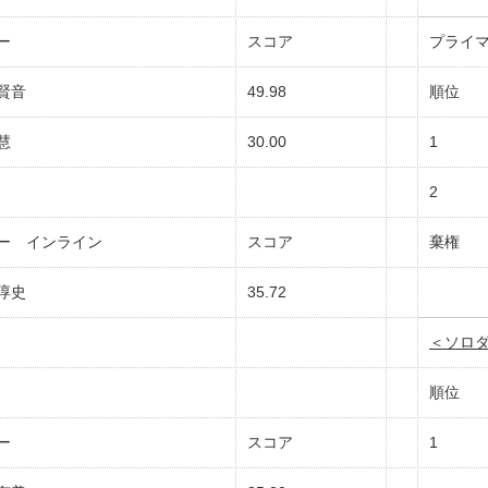
ー
スコア
プライ
賢音
49.98
順位
山慧
30.00
1
2
ー インライン
スコア
棄権
淳史
35.72
＜ソロ
順位
ー
スコア
1