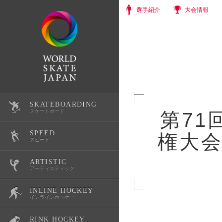
選手紹介
大会情報
SKATEBOARDING
選手紹介
スケートボード
第7
SPEED
権大
大会情報
選手紹介
スピード
ARTISTIC
スクール・体験会
大会情報
選手紹介
アーティスティック
INLINE HOCKEY
公式記録
スクール・体験会
大会情報
選手紹介
インラインホッケー
RINK HOCKEY
スケートボード育成環境整備
公式記録
スクール・体験会
大会情報
選手紹介