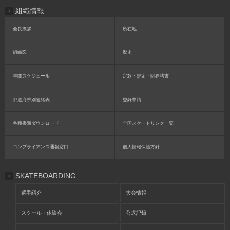
組織情報
会長挨拶
所在地
組織図
歴史
年間スケジュール
定款・規定・財務諸書
都道府県別連絡表
登録申請
各種書類ダウンロード
全国スケートリンク一覧
コンプライアンス通報窓口
個人情報保護方針
SKATEBOARDING
選手紹介
大会情報
スクール・体験会
公式記録