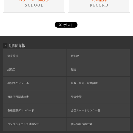
SCHOOL
RECORD
組織情報
会長挨拶
所在地
組織図
歴史
年間スケジュール
定款・規定・財務諸書
都道府県別連絡表
登録申請
各種書類ダウンロード
全国スケートリンク一覧
コンプライアンス通報窓口
個人情報保護方針