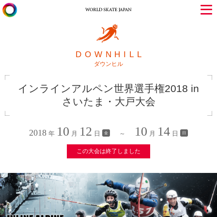
DOWNHILL
ダウンヒル
インラインアルペン世界選手権2018 in
さいたま・大戸大会
10
12
10
14
2018
年
月
日
～
月
日
金
日
この大会は終了しました