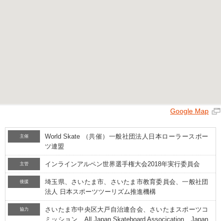
Google Map
World Skate （共催）一般社団法人日本ローラースポー
主催
ツ連盟
インラインアルペン世界選手権大会2018年実行委員会
主管
埼玉県、さいたま市、さいたま市教育委員会、一般社団
後援
法人 日本スポーツツーリズム推進機構
さいたま市中央区大戸自治連合会、さいたまスポーツコ
協力
ミッション、All Japan Skateboard Assocication、Japan