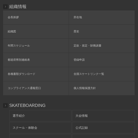
組織情報
会長挨拶
所在地
組織図
歴史
年間スケジュール
定款・規定・財務諸書
都道府県別連絡表
登録申請
各種書類ダウンロード
全国スケートリンク一覧
コンプライアンス通報窓口
個人情報保護方針
SKATEBOARDING
選手紹介
大会情報
スクール・体験会
公式記録