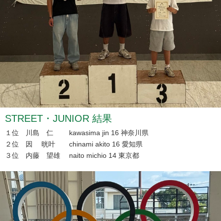
STREET・JUNIOR 結果
１位 川島 仁 kawasima jin 16 神奈川県
２位 因 晄叶 chinami akito 16 愛知県
３位 内藤 望雄 naito michio 14 東京都