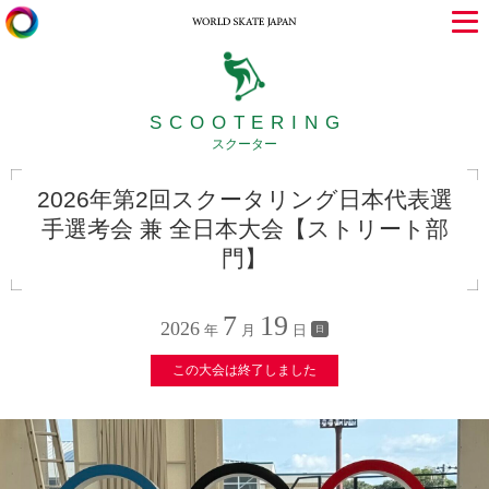
SCOOTERING
スクーター
2026年第2回スクータリング日本代表選
手選考会 兼 全日本大会【ストリート部
門】
7
19
2026
年
月
日
日
この大会は終了しました