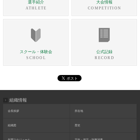
選手紹介
大会情報
ATHLETE
COMPETITION
スクール・体験会
公式記録
SCHOOL
RECORD
組織情報
会長挨拶
所在地
組織図
歴史
年間スケジュール
定款・規定・財務諸書