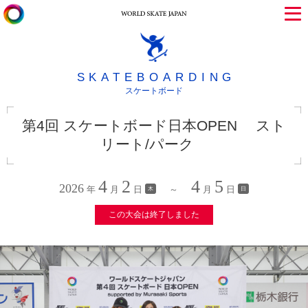
SKATEBOARDING
スケートボード
第4回 スケートボード日本OPEN スト
リート/パーク
4
2
4
5
2026
年
月
日
～
月
日
木
日
この大会は終了しました