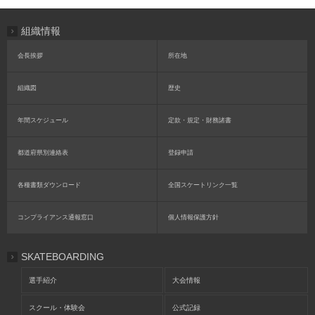
組織情報
会長挨拶
所在地
組織図
歴史
年間スケジュール
定款・規定・財務諸書
都道府県別連絡表
登録申請
各種書類ダウンロード
全国スケートリンク一覧
コンプライアンス通報窓口
個人情報保護方針
SKATEBOARDING
選手紹介
大会情報
スクール・体験会
公式記録