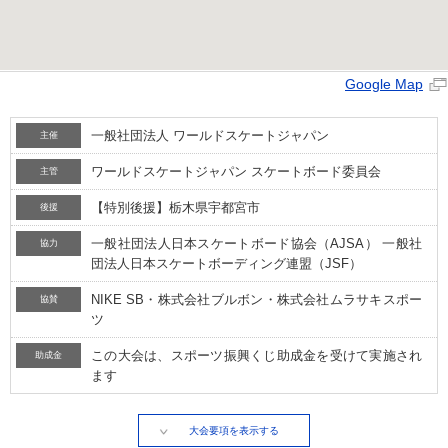
Google Map
一般社団法人 ワールドスケートジャパン
主催
ワールドスケートジャパン スケートボード委員会
主管
【特別後援】栃木県宇都宮市
後援
一般社団法人日本スケートボード協会（AJSA） 一般社
協力
団法人日本スケートボーディング連盟（JSF）
NIKE SB・株式会社ブルボン・株式会社ムラサキスポー
協賛
ツ
この大会は、スポーツ振興くじ助成金を受けて実施され
助成金
ます
大会要項を表示する