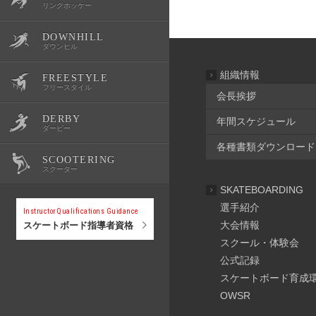
リンクホッケー
DOWNHILL
OWSR
公式記録
スクール・体験会
大会情報
選手紹介
ダウンヒル
組織情報
FREESTYLE
公式記録
スクール・体験会
大会情報
選手紹介
フリースタイル
会長挨拶
DERBY
年間スケジュール
公式記録
スクール・体験会
大会情報
選手紹介
ダービー
各種書類ダウンロード
SCOOTERING
公式記録
スクール・体験会
大会情報
選手紹介
スクーター
SKATEBOARDING
公式記録
スクール・体験会
大会情報
選手紹介
Instructor Qualifications Guidance
大会情報
スケートボード指導者資格
スクール・体験会
公式記録
スクール・体験会
公式記録
スケートボード育成
公式記録
OWSR