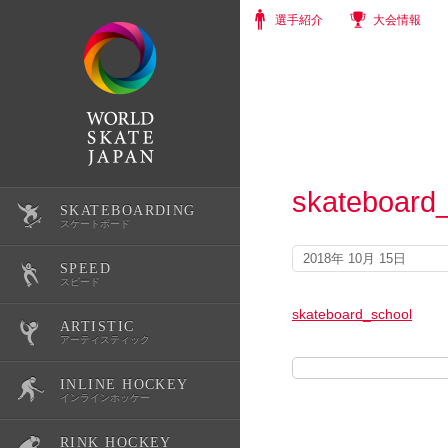
選手紹介
大会情報
skateboard
SKATEBOARDING
選手紹介
スケートボード
2018年 10月 15日
SPEED
大会情報
選手紹介
スピード
skateboard_school
ARTISTIC
スクール・体験会
大会情報
選手紹介
アーティスティック
INLINE HOCKEY
公式記録
スクール・体験会
大会情報
選手紹介
インラインホッケー
RINK HOCKEY
スケートボード育成環境整備
公式記録
スクール・体験会
大会情報
選手紹介