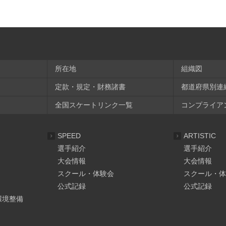
所在地
組織図
定款・規定・財務諸書
都道府県別連
全国スケートリンク一覧
コンプライア
SPEED
ARTISTIC
選手紹介
選手紹介
大会情報
大会情報
スクール・体験会
スクール・体
公式記録
公式記録
環境整備