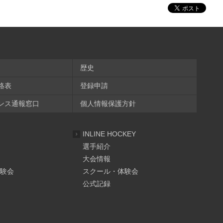
歴史
絡表
登録申請
ンス通報窓口
個人情報保護方針
INLINE HOCKEY
選手紹介
大会情報
験会
スクール・体験会
公式記録