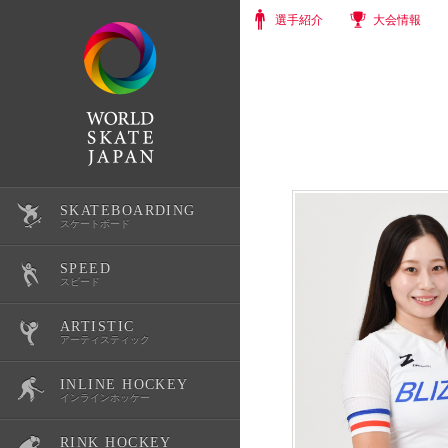
選手紹介
大会情報
SKATEBOARDING
選手紹介
スケートボード
SPEED
大会情報
選手紹介
スピード
ARTISTIC
スクール・体験会
大会情報
選手紹介
アーティスティック
INLINE HOCKEY
公式記録
スクール・体験会
大会情報
選手紹介
インラインホッケー
RINK HOCKEY
スケートボード育成環境整備
公式記録
スクール・体験会
大会情報
選手紹介