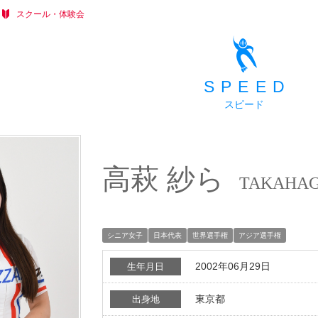
スクール・体験会
SPEED
スピード
高萩 紗ら
TAKAHAG
シニア女子
日本代表
世界選手権
アジア選手権
2002年06月29日
生年月日
東京都
出身地