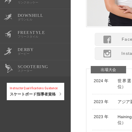
リンクホッケー
DOWNHILL
OWSR
公式記録
スクール・体験会
大会情報
選手紹介
ダウンヒル
FREESTYLE
公式記録
スクール・体験会
大会情報
選手紹介
フリースタイル
Fac
DERBY
公式記録
スクール・体験会
大会情報
選手紹介
Inst
ダービー
SCOOTERING
公式記録
スクール・体験会
大会情報
選手紹介
出場大会
スクーター
2024 年
世界選
公式記録
スクール・体験会
大会情報
位）
Instructor Qualifications Guidance
スケートボード指導者資格
2023 年
アジア選
公式記録
スクール・体験会
2023 年
Hainin
公式記録
位）