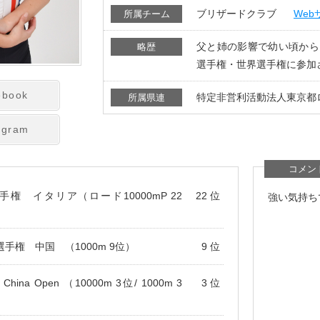
ブリザードクラブ
Web
所属チーム
父と姉の影響で幼い頃から
略歴
選手権・世界選手権に参加
ebook
特定非営利活動法人東京都
所属県連
agram
コメン
手権 イタリア（ロード10000mP 22
22 位
強い気持ち
手権 中国 （1000m 9位）
9 位
g China Open （10000m 3位/ 1000m 3
3 位