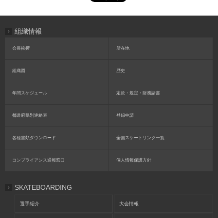
組織情報
会長挨拶
所在地
組織図
歴史
年間スケジュール
定款・規定・財務諸書
都道府県別連絡表
登録申請
各種書類ダウンロード
全国スケートリンク一覧
コンプライアンス通報窓口
個人情報保護方針
SKATEBOARDING
選手紹介
大会情報