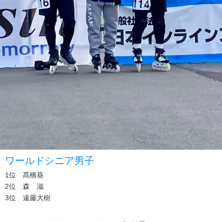
ワールドシニア男子
1位 髙橋葵
2位 森 滋
3位 遠藤大樹