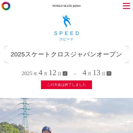
SPEED
スピード
2025スケートクロスジャパンオープン
4
12
4
13
2025
年
月
日
～
月
日
土
日
この大会は終了しました