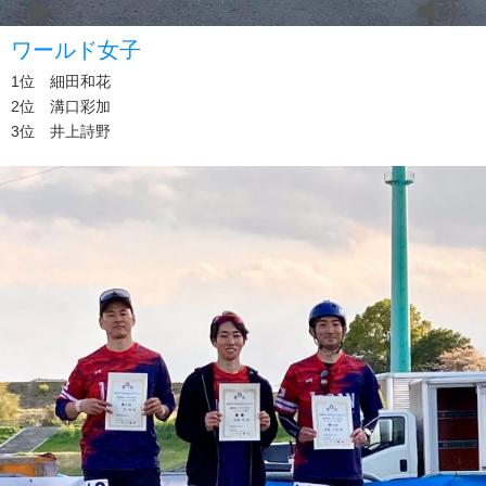
ワールド女子
1位 細田和花
2位 溝口彩加
3位 井上詩野