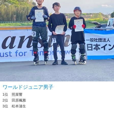
ワールドジュニア男子
1位 照屋響
2位 田原楓雅
3位 松本漣生