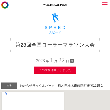
SPEED
スピード
第28回全国ローラーマラソン大会
1
22
2023
年
月
日
日
この大会は終了しました
わたらせサイクルパーク 栃木県栃木市藤岡町藤岡1218-1
会場