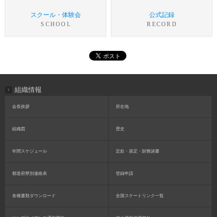
スクール・体験会
公式記録
SCHOOL
RECORD
組織情報
会長挨拶
所在地
組織図
歴史
年間スケジュール
定款・規定・財務諸書
都道府県別連絡表
登録申請
各種書類ダウンロード
全国スケートリンク一覧