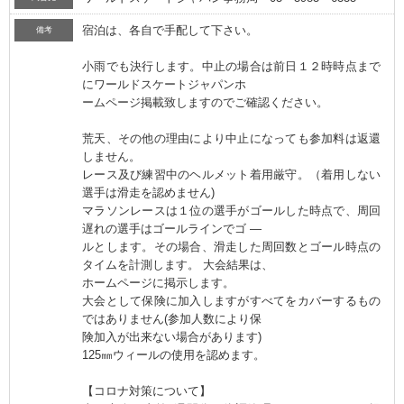
宿泊は、各自で手配して下さい。
備考
小雨でも決行します。中止の場合は前日１２時時点まで
にワールドスケートジャパンホ
ームページ掲載致しますのでご確認ください。
荒天、その他の理由により中止になっても参加料は返還
しません。
レース及び練習中のヘルメット着用厳守。（着用しない
選手は滑走を認めません)
マラソンレースは１位の選手がゴールした時点で、周回
遅れの選手はゴールラインでゴ ―
ルとします。その場合、滑走した周回数とゴール時点の
タイムを計測します。 大会結果は、
ホームページに掲示します。
大会として保険に加入しますがすべてをカバーするもの
ではありません(参加人数により保
険加入が出来ない場合があります)
125㎜ウィールの使用を認めます。
【コロナ対策について】