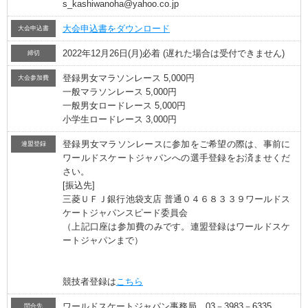
s_kashiwanoha@yahoo.co.jp
大会申込書をダウンロード
大会申込書
2022年12月26日(月)必着 (遅れた場合は受付できません)
締切
登録男女マラソンレース 5,000円
大会参加費
一般マラソンレース 5,000円
一般男女ロードレース 5,000円
小学生ロードレース 3,000円
登録男女マラソンレースに参加をご希望の際は、事前に
連盟登録
ワールドスケートジャパンへの選手登録をお済ませくだ
さい。
[振込先]
三菱ＵＦＪ銀行池袋支店 普通０４６８３３９ワールドス
ケートジャパンスピード委員会
（上記口座は参加費のみです。連盟登録はワールドスケ
ートジャパンまで）
競技者登録は
こちら
ワールドスケートジャパン事務局 03－3983－6335
問合先