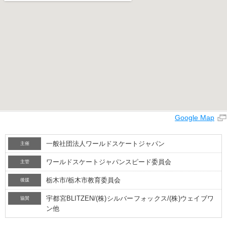
Google Map
一般社団法人ワールドスケートジャパン
主催
ワールドスケートジャパンスピード委員会
主管
栃木市/栃木市教育委員会
後援
宇都宮BLITZEN/(株)シルバーフォックス/(株)ウェイブワ
協賛
ン他