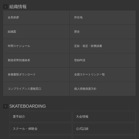
組織情報
会長挨拶
所在地
組織図
歴史
年間スケジュール
定款・規定・財務諸書
都道府県別連絡表
登録申請
各種書類ダウンロード
全国スケートリンク一覧
コンプライアンス通報窓口
個人情報保護方針
SKATEBOARDING
選手紹介
大会情報
スクール・体験会
公式記録