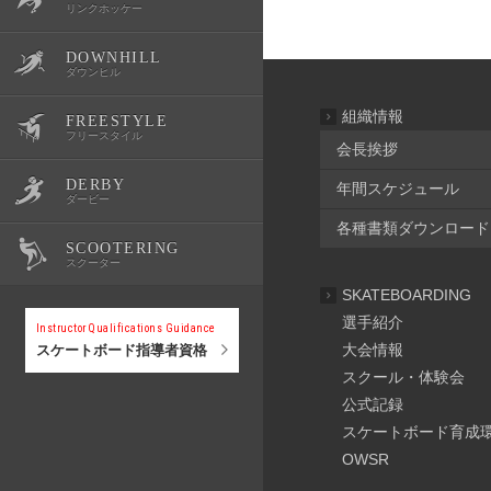
リンクホッケー
DOWNHILL
OWSR
公式記録
スクール・体験会
大会情報
選手紹介
ダウンヒル
組織情報
FREESTYLE
公式記録
スクール・体験会
大会情報
選手紹介
フリースタイル
会長挨拶
DERBY
年間スケジュール
公式記録
スクール・体験会
大会情報
選手紹介
ダービー
各種書類ダウンロード
SCOOTERING
公式記録
スクール・体験会
大会情報
選手紹介
スクーター
SKATEBOARDING
公式記録
スクール・体験会
大会情報
選手紹介
Instructor Qualifications Guidance
大会情報
スケートボード指導者資格
スクール・体験会
公式記録
スクール・体験会
公式記録
スケートボード育成
公式記録
OWSR