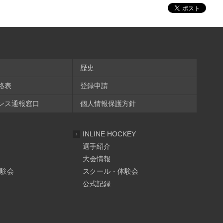
歴史
絡表
登録申請
ンス通報窓口
個人情報保護方針
INLINE HOCKEY
選手紹介
大会情報
験会
スクール・体験会
公式記録