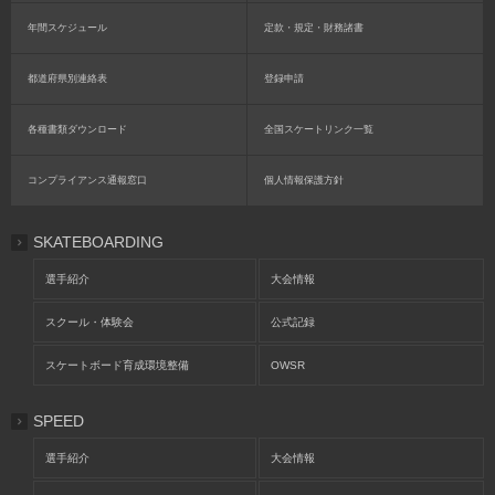
年間スケジュール
定款・規定・財務諸書
都道府県別連絡表
登録申請
各種書類ダウンロード
全国スケートリンク一覧
コンプライアンス通報窓口
個人情報保護方針
SKATEBOARDING
選手紹介
大会情報
スクール・体験会
公式記録
スケートボード育成環境整備
OWSR
SPEED
選手紹介
大会情報