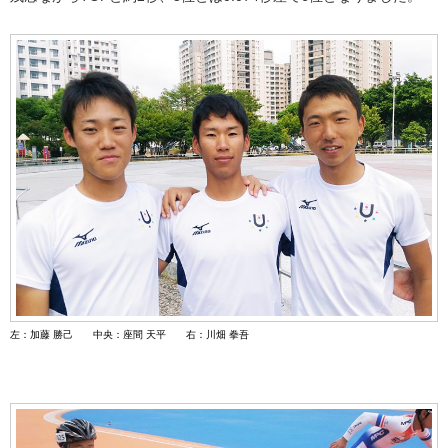
左：加藤 勝己 中央：座間 天平 右：川畑 拳吾