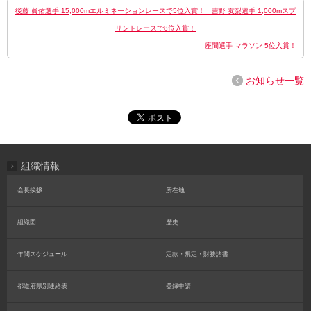
後藤 眞佑選手 15,000mエルミネーションレースで5位入賞！ 吉野 友梨選手 1,000mスプ
リントレースで8位入賞！
座間選手 マラソン 5位入賞！
お知らせ一覧
組織情報
会長挨拶
所在地
組織図
歴史
年間スケジュール
定款・規定・財務諸書
都道府県別連絡表
登録申請