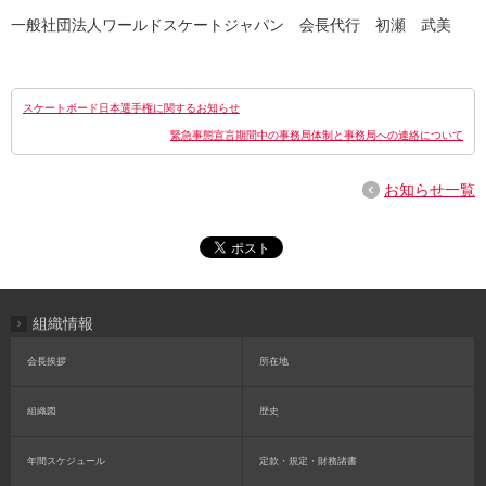
一般社団法人ワールドスケートジャパン 会長代行 初瀬 武美
スケートボード日本選手権に関するお知らせ
緊急事態宣言期間中の事務局体制と事務局への連絡について
お知らせ一覧
組織情報
会長挨拶
所在地
組織図
歴史
年間スケジュール
定款・規定・財務諸書