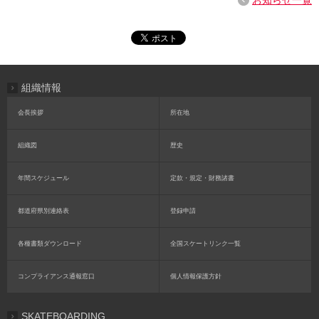
お知らせ一覧
組織情報
会長挨拶
所在地
組織図
歴史
年間スケジュール
定款・規定・財務諸書
都道府県別連絡表
登録申請
各種書類ダウンロード
全国スケートリンク一覧
コンプライアンス通報窓口
個人情報保護方針
SKATEBOARDING