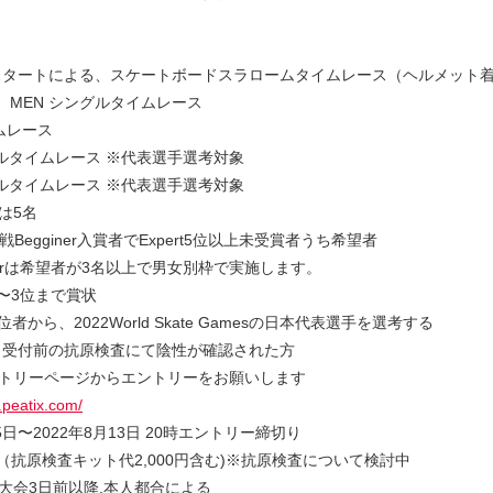
スタートによる、スケートボードスラロームタイムレース（ヘルメット
nner MEN シングルタイムレース
イムレース
シングルタイムレース ※代表選手選考対象
シングルタイムレース ※代表選手選考対象
は5名
戦Begginer入賞者でExpert5位以上未受賞者うち希望者
e,Juniorは希望者が3名以上で男⼥別枠で実施します。
〜3位まで賞状
者から、2022World Skate Gamesの日本代表選手を選考する
、受付前の抗原検査にて陰性が確認された方
トリーページからエントリーをお願いします
.peatix.com/
5日〜2022年8⽉13日 20時エントリー締切り
0円（抗原検査キット代2,000円含む)※抗原検査について検討中
大会3日前以降,本⼈都合による