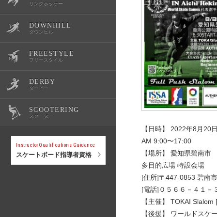
リンクホッケー
DOWNHILL
OWSR
公式記録
スクール・体験会
大会情報
選手紹介
ダウンヒル
FREESTYLE
公式記録
スクール・体験会
大会情報
選手紹介
フリースタイル
DERBY
公式記録
スクール・体験会
大会情報
選手紹介
ダービー
SCOOTERING
公式記録
スクール・体験会
大会情報
選手紹介
スクーター
【日時】 2022年8⽉2
公式記録
スクール・体験会
大会情報
AM 9:00〜17:00
Instructor Qualifications Guidance
【場所】 愛知県碧南市
スケートボード指導者資格
多目的広場 特設会場
公式記録
スクール・体験会
[住所]〒447-0853 碧
[電話]０５６６－４１
公式記録
【主催】 TOKAI Slalom
【後援】 ワールドスケ