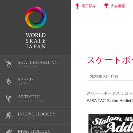
選手紹介
大会情報
スケートボ
SKATEBOARDING
選手紹介
スケートボード
2022年 8月 12日
SPEED
大会情報
選手紹介
スピード
スケートボードスラロー
ARTISTIC
スクール・体験会
大会情報
選手紹介
AJSA TAC SlalomAddi
アーティスティック
INLINE HOCKEY
公式記録
スクール・体験会
大会情報
選手紹介
インラインホッケー
RINK HOCKEY
スケートボード育成環境整備
公式記録
スクール・体験会
大会情報
選手紹介