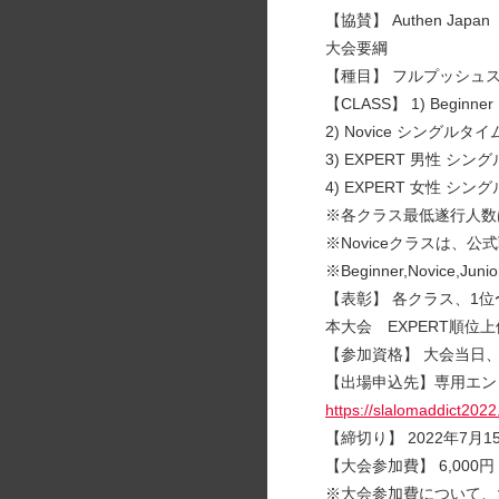
【協賛】 Authen Japan
大会要綱
【種目】 フルプッシュ
【CLASS】 1) Begi
2) Novice シングルタ
3) EXPERT 男性 
4) EXPERT ⼥性 
※各クラス最低遂⾏⼈数
※Noviceクラスは、公式
※Beginner,Novic
【表彰】 各クラス、1位
本大会 EXPERT順位上位
【参加資格】 大会当日
【出場申込先】専用エン
https://slalomaddict2022
【締切り】 2022年7⽉1
【大会参加費】 6,00
※大会参加費について、