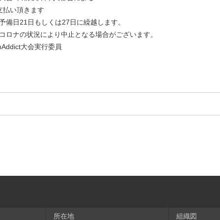
⽀払い頂きます
予備日21日もしくは27日に繰越します。
コロナの状況により中止となる場合がございます。
mAddict大会実⾏委員
所在地
組織図