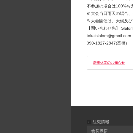
不参加の場合は100%お
※大会当日雨天の場合、
※大会開催は、天候及び
【問い合わせ先】 Slalo
tokaislalom@gmail.com
090-1827-2847(髙橋)
夏季休業のお知らせ
組織情報
会長挨拶