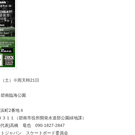
0日（⼟）※雨天時21日
 碧南臨海公園
南市浜町2番地４
－３３１１（碧南市役所開発水道部公園緑地課）
 [代表]⾼橋 ⻯也 090-1827-2847
ートジャパン スケートボード委員会