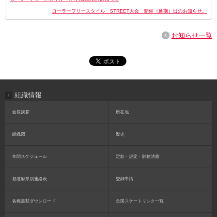
ローラーフリースタイル STREET大会 開催（延期）日のお知らせ。
お知らせ一覧
組織情報
会長挨拶
所在地
組織図
歴史
年間スケジュール
定款・規定・財務諸書
都道府県別連絡表
登録申請
各種書類ダウンロード
全国スケートリンク一覧