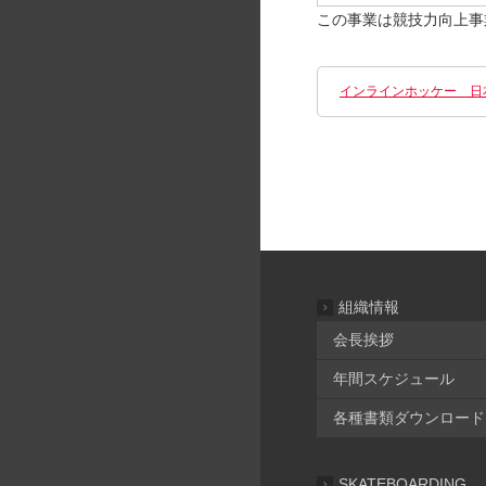
この事業は競技力向上事
インラインホッケー 日
組織情報
会長挨拶
年間スケジュール
各種書類ダウンロード
SKATEBOARDING