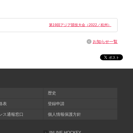
第19回アジア競技大会（2022／杭州）
お知らせ一覧
歴史
絡表
登録申請
ンス通報窓口
個人情報保護方針
INLINE HOCKEY