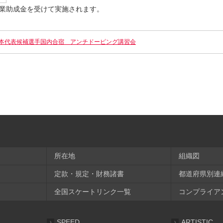
業助成金を受けて実施されます。
本代表候補選手国内合宿 アンチドーピング講習会
所在地
組織図
定款・規定・財務諸書
都道府県別連
全国スケートリンク一覧
コンプライア
SPEED
ARTISTIC