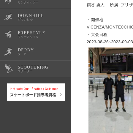
リンクホッケー
鶴谷 勇人 所属 ブリ
DOWNHILL
OWSR
公式記録
スクール・体験会
大会情報
選手紹介
・開催地
ダウンヒル
VICENZA/MONTECCHIO
FREESTYLE
公式記録
スクール・体験会
大会情報
選手紹介
・大会日程
フリースタイル
2023-08-26~2023-09-03
DERBY
公式記録
スクール・体験会
大会情報
選手紹介
ダービー
SCOOTERING
公式記録
スクール・体験会
大会情報
選手紹介
スクーター
公式記録
スクール・体験会
大会情報
Instructor Qualifications Guidance
スケートボード指導者資格
公式記録
スクール・体験会
公式記録