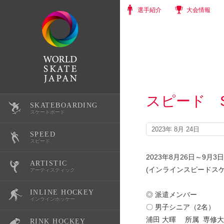
選手紹介
大会情報
スピード SPE
SKATEBOARDING
選手紹介
スケートボード
2023年 8月 24日
SPEED
大会情報
選手紹介
スピード
2023年8月26日～9月3日
ARTISTIC
スクール・体験会
大会情報
選手紹介
(インラインスピードスケ
アーティスティック
INLINE HOCKEY
公式記録
スクール・体験会
大会情報
選手紹介
◎ 派遣メンバー
インラインホッケー
〇 男子シニア（2名）
浦田 大暉 所属 専修
RINK HOCKEY
スケートボード育成環境整備
公式記録
スクール・体験会
大会情報
選手紹介