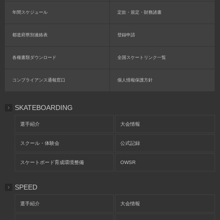
年間スケジュール
定款・規定・財務諸書
都道府県別連絡表
登録申請
各種書類ダウンロード
全国スケートリンク一覧
コンプライアンス通報窓口
個人情報保護方針
SKATEBOARDING
選手紹介
大会情報
スクール・体験会
公式記録
スケートボード育成環境整備
OWSR
SPEED
選手紹介
大会情報