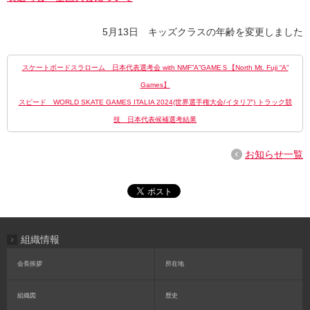
5月13日 キッズクラスの年齢を変更しました
スケートボードスラローム 日本代表選考会 with NMF”A”GAMEＳ【North Mt. Fuji “A”
Games】
スピード WORLD SKATE GAMES ITALIA 2024(世界選手権大会/イタリア) トラック競
技 日本代表候補選考結果
お知らせ一覧
組織情報
会長挨拶
所在地
組織図
歴史