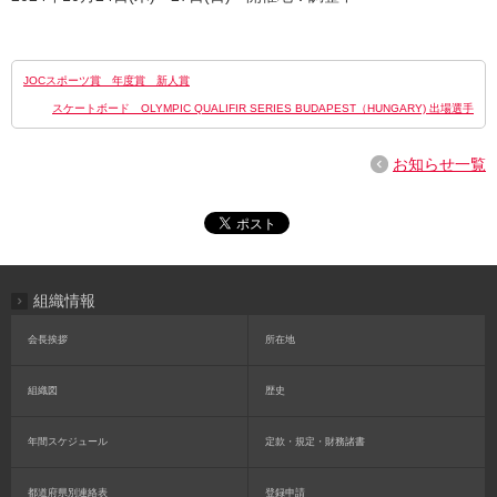
JOCスポーツ賞 年度賞 新人賞
スケートボード OLYMPIC QUALIFIR SERIES BUDAPEST（HUNGARY) 出場選手
お知らせ一覧
組織情報
会長挨拶
所在地
組織図
歴史
年間スケジュール
定款・規定・財務諸書
都道府県別連絡表
登録申請