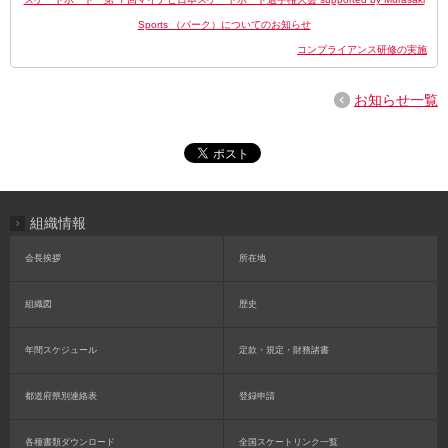
Sports （パーク）についてのお知らせ
コンプライアンス研修の実施
お知らせ一覧
組織情報
会長挨拶
所在地
組織図
歴史
年間スケジュール
定款・規定・財務諸書
都道府県別連絡表
登録申請
各種書類ダウンロード
全国スケートリンク一覧