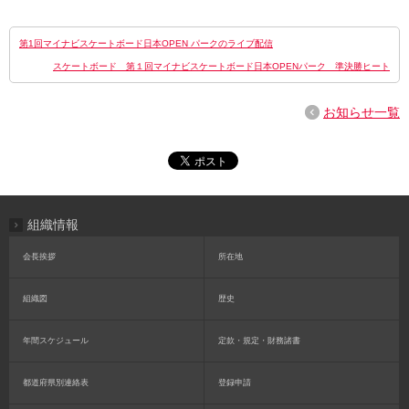
第1回マイナビスケートボード日本OPEN パークのライブ配信
スケートボード 第１回マイナビスケートボード日本OPENパーク 準決勝ヒート
お知らせ一覧
組織情報
会長挨拶
所在地
組織図
歴史
年間スケジュール
定款・規定・財務諸書
都道府県別連絡表
登録申請