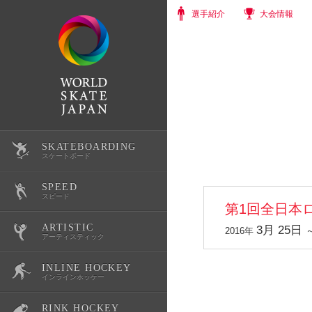
選手紹介
大会情報
SKATEBOARDING
選手紹介
スケートボード
SPEED
大会情報
選手紹介
スピード
第1回全日本
ARTISTIC
3月 25日
スクール・体験会
大会情報
選手紹介
2016年
アーティスティック
INLINE HOCKEY
公式記録
スクール・体験会
大会情報
選手紹介
インラインホッケー
RINK HOCKEY
スケートボード育成環境整備
公式記録
スクール・体験会
大会情報
選手紹介