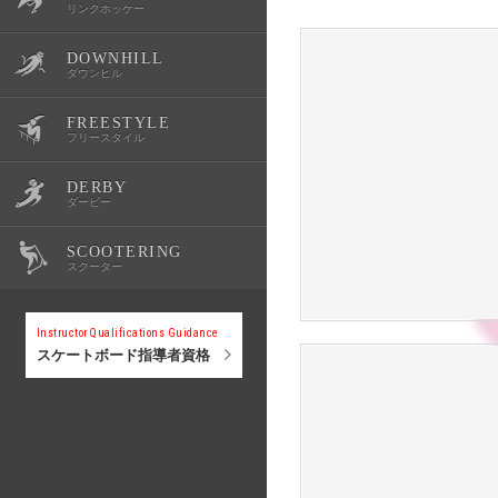
リンクホッケー
DOWNHILL
OWSR
公式記録
スクール・体験会
大会情報
選手紹介
ダウンヒル
FREESTYLE
公式記録
スクール・体験会
大会情報
選手紹介
フリースタイル
DERBY
公式記録
スクール・体験会
大会情報
選手紹介
ダービー
SCOOTERING
公式記録
スクール・体験会
大会情報
選手紹介
スクーター
公式記録
スクール・体験会
大会情報
Instructor Qualifications Guidance
スケートボード指導者資格
公式記録
スクール・体験会
公式記録