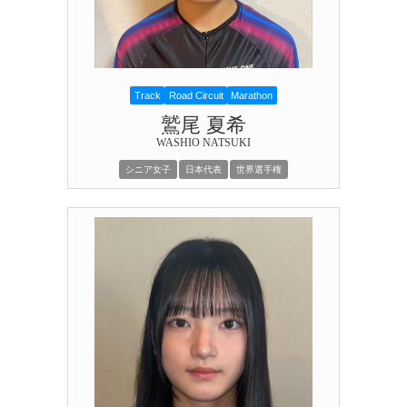
Track
Road Circuit
Marathon
鷲尾 夏希
WASHIO NATSUKI
シニア女子
日本代表
世界選手権