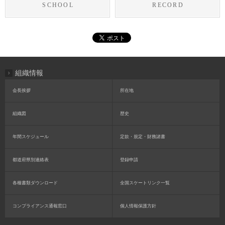
SCHOOL
RECORD
組織情報
会長挨拶
所在地
組織図
歴史
年間スケジュール
定款・規定・財務諸書
都道府県別連絡表
登録申請
各種書類ダウンロード
全国スケートリンク一覧
コンプライアンス通報窓口
個人情報保護方針