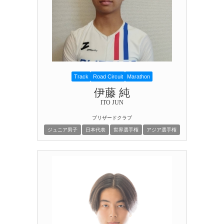
Track
Road Circuit
Marathon
伊藤 純
ITO JUN
ブリザードクラブ
ジュニア男子
日本代表
世界選手権
アジア選手権