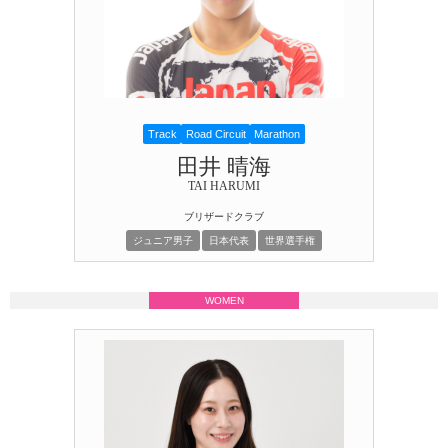
Track
Road Circuit
Marathon
田井 晴海
TAI HARUMI
ブリザードクラブ
ジュニア男子
日本代表
世界選手権
WOMEN