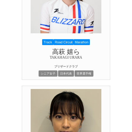
Track
Road Circuit
Marathon
高萩 嬉ら
TAKAHAGI URARA
ブリザードクラブ
シニア女子
日本代表
世界選手権