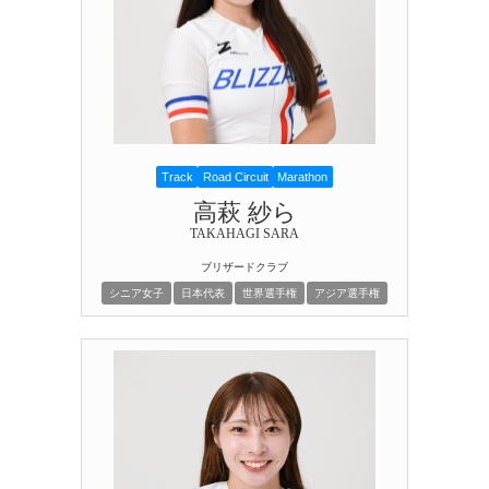
Track
Road Circuit
Marathon
高萩 紗ら
TAKAHAGI SARA
ブリザードクラブ
シニア女子
日本代表
世界選手権
アジア選手権