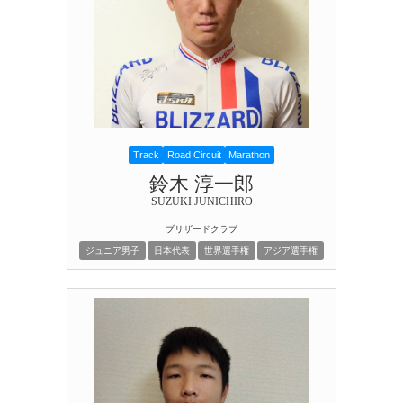
Track
Road Circuit
Marathon
鈴木 淳一郎
SUZUKI JUNICHIRO
ブリザードクラブ
ジュニア男子
日本代表
世界選手権
アジア選手権