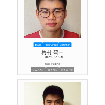
Track
Road Circuit
Marathon
梅村 碧一
UMEMURA AOI
早稲田大学RS
シニア男子
日本代表
世界選手権