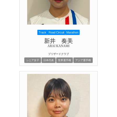
Track
Road Circuit
Marathon
新井 奏美
ARAI KANAMI
ブリザードクラブ
シニア女子
日本代表
世界選手権
アジア選手権