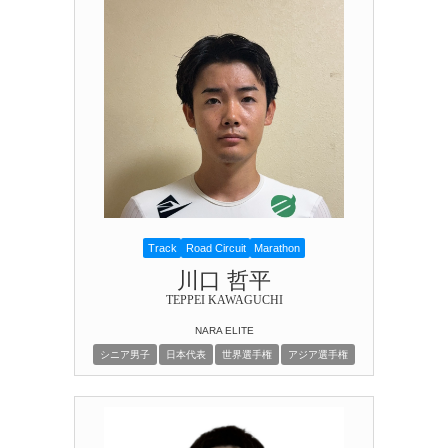
Track
Road Circuit
Marathon
川口 哲平
TEPPEI KAWAGUCHI
NARA ELITE
シニア男子
日本代表
世界選手権
アジア選手権