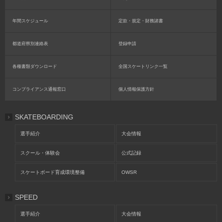
年間スケジュール
定款・規定・財務諸書
都道府県別連絡表
登録申請
各種書類ダウンロード
全国スケートリンク一覧
コンプライアンス通報窓口
個人情報保護方針
SKATEBOARDING
選手紹介
大会情報
スクール・体験会
公式記録
スケートボード育成環境整備
OWSR
SPEED
選手紹介
大会情報