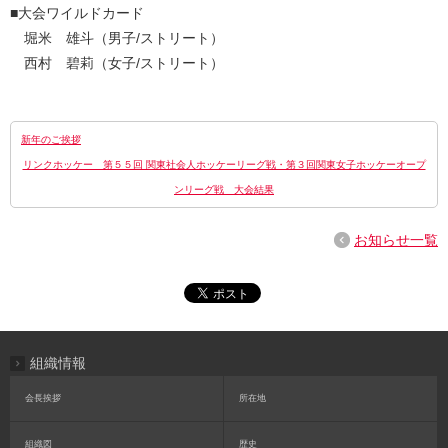
■大会ワイルドカード
堀米 雄斗（男子/ストリート）
西村 碧莉（女子/ストリート）
新年のご挨拶
リンクホッケー 第５５回 関東社会人ホッケーリーグ戦・第３回関東女子ホッケーオープ
ンリーグ戦 大会結果
お知らせ一覧
組織情報
会長挨拶
所在地
組織図
歴史