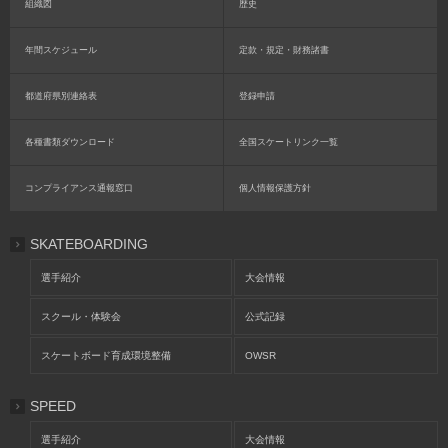
組織図
歴史
年間スケジュール
定款・規定・財務諸書
都道府県別連絡表
登録申請
各種書類ダウンロード
全国スケートリンク一覧
コンプライアンス通報窓口
個人情報保護方針
SKATEBOARDING
選手紹介
大会情報
スクール・体験会
公式記録
スケートボード育成環境整備
OWSR
SPEED
選手紹介
大会情報