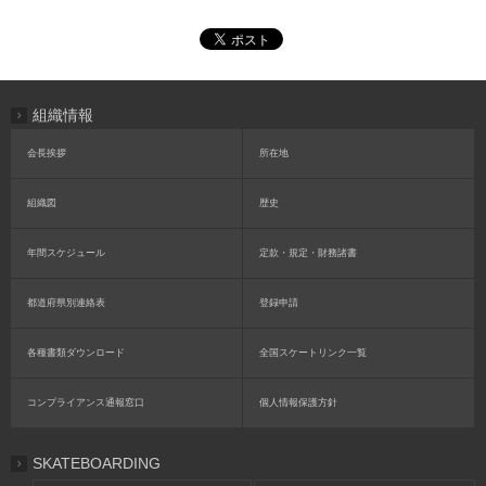
組織情報
会長挨拶
所在地
組織図
歴史
年間スケジュール
定款・規定・財務諸書
都道府県別連絡表
登録申請
各種書類ダウンロード
全国スケートリンク一覧
コンプライアンス通報窓口
個人情報保護方針
SKATEBOARDING