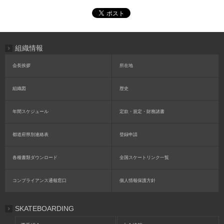
組織情報
会長挨拶
所在地
組織図
歴史
年間スケジュール
定款・規定・財務諸書
都道府県別連絡表
登録申請
各種書類ダウンロード
全国スケートリンク一覧
コンプライアンス通報窓口
個人情報保護方針
SKATEBOARDING